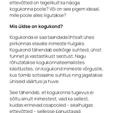
ettevõtted on tegelikult ka näoga
kogukonna poole? Või on see pigem ideaal,
mille poole alles liigutakse?
Mis üldse on kogukond?
Kogukonda ei saa taandada lihtsalt ühes
piirkonnas elavate inimeste hulgaks.
Kogukond tähendab eelkõige suhteid, ühist
tunnet ja vastastikust seotust. Nagu
rõhutatakse kogukonnateemalistes
käsitlustes, on kogukond inimeste võrgustik,
kus toimib sotsiaalne suhtlus ning jagatakse
ühiseid väärtusi ja huve.
See tähendab, et kogukonna tugevus ei
sõltu ainult inimestest, vaid ka sellest,
kuidas erinevad osapooled – sealhulgas
ettevõtted – sellesse panustavad.