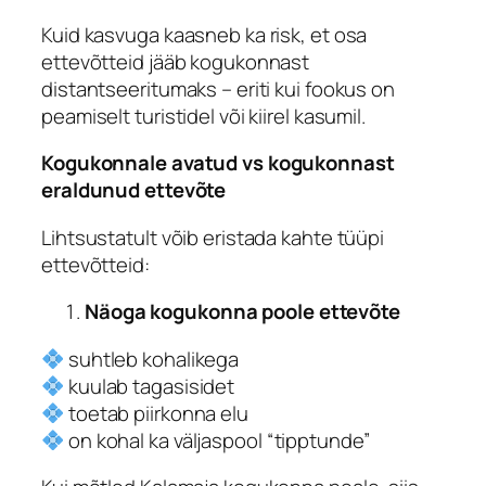
Kuid kasvuga kaasneb ka risk, et osa
ettevõtteid jääb kogukonnast
distantseeritumaks – eriti kui fookus on
peamiselt turistidel või kiirel kasumil.
Kogukonnale avatud vs kogukonnast
eraldunud ettevõte
Lihtsustatult võib eristada kahte tüüpi
ettevõtteid:
Näoga kogukonna poole ettevõte
suhtleb kohalikega
kuulab tagasisidet
toetab piirkonna elu
on kohal ka väljaspool “tipptunde”