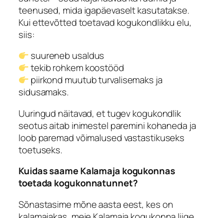
teenused, mida igapäevaselt kasutatakse.
Kui ettevõtted toetavad kogukondlikku elu,
siis:
suureneb usaldus
tekib rohkem koostööd
piirkond muutub turvalisemaks ja
sidusamaks.
Uuringud näitavad, et tugev kogukondlik
seotus aitab inimestel paremini kohaneda ja
loob paremad võimalused vastastikuseks
toetuseks.
Kuidas saame Kalamaja kogukonnas
toetada kogukonnatunnet?
Sõnastasime mõne aasta eest, kes on
kalamajakas, meie Kalamaja kogukonna liige.