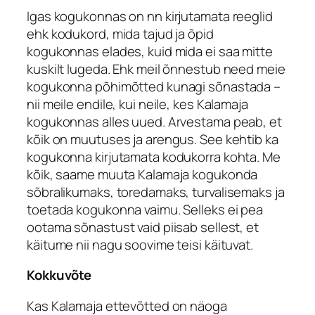
Igas kogukonnas on nn kirjutamata reeglid
ehk kodukord, mida tajud ja õpid
kogukonnas elades, kuid mida ei saa mitte
kuskilt lugeda. Ehk meil õnnestub need meie
kogukonna põhimõtted kunagi sõnastada –
nii meile endile, kui neile, kes Kalamaja
kogukonnas alles uued. Arvestama peab, et
kõik on muutuses ja arengus. See kehtib ka
kogukonna kirjutamata kodukorra kohta. Me
kõik, saame muuta Kalamaja kogukonda
sõbralikumaks, toredamaks, turvalisemaks ja
toetada kogukonna vaimu. Selleks ei pea
ootama sõnastust vaid piisab sellest, et
käitume nii nagu soovime teisi käituvat.
Kokkuvõte
Kas Kalamaja ettevõtted on näoga