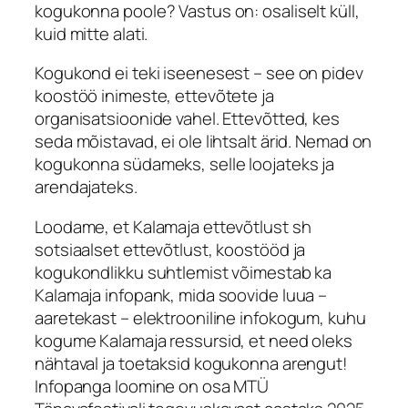
kogukonna poole? Vastus on: osaliselt küll,
kuid mitte alati.
Kogukond ei teki iseenesest – see on pidev
koostöö inimeste, ettevõtete ja
organisatsioonide vahel. Ettevõtted, kes
seda mõistavad, ei ole lihtsalt ärid. Nemad on
kogukonna südameks, selle loojateks ja
arendajateks.
Loodame, et Kalamaja ettevõtlust sh
sotsiaalset ettevõtlust, koostööd ja
kogukondlikku suhtlemist võimestab ka
Kalamaja infopank, mida soovide luua –
aaretekast – elektrooniline infokogum, kuhu
kogume Kalamaja ressursid, et need oleks
nähtaval ja toetaksid kogukonna arengut!
Infopanga loomine on osa MTÜ