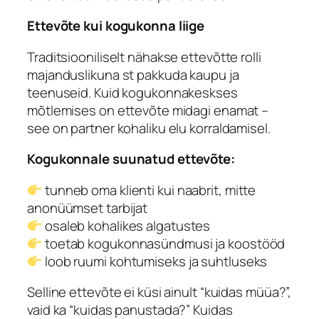
Ettevõte kui kogukonna liige
Traditsiooniliselt nähakse ettevõtte rolli
majanduslikuna st pakkuda kaupu ja
teenuseid. Kuid kogukonnakeskses
mõtlemises on ettevõte midagi enamat –
see on partner kohaliku elu korraldamisel.
Kogukonnale suunatud ettevõte:
tunneb oma klienti kui naabrit, mitte
anonüümset tarbijat
osaleb kohalikes algatustes
toetab kogukonnasündmusi ja koostööd
loob ruumi kohtumiseks ja suhtluseks
Selline ettevõte ei küsi ainult “kuidas müüa?”,
vaid ka “kuidas panustada?” Kuidas