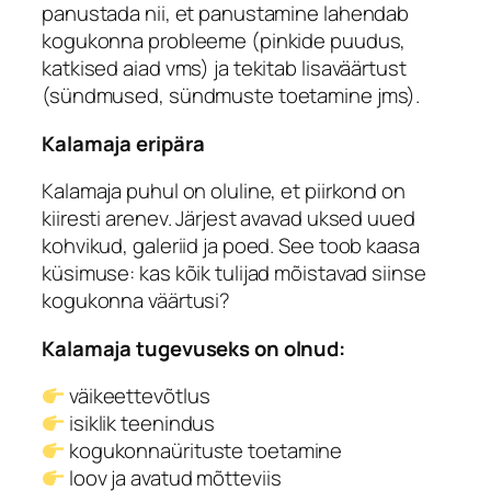
panustada nii, et panustamine lahendab
kogukonna probleeme (pinkide puudus,
katkised aiad vms) ja tekitab lisaväärtust
(sündmused, sündmuste toetamine jms).
Kalamaja eripära
Kalamaja puhul on oluline, et piirkond on
kiiresti arenev. Järjest avavad uksed uued
kohvikud, galeriid ja poed. See toob kaasa
küsimuse: kas kõik tulijad mõistavad siinse
kogukonna väärtusi?
Kalamaja tugevuseks on olnud:
väikeettevõtlus
isiklik teenindus
kogukonnaürituste toetamine
loov ja avatud mõtteviis