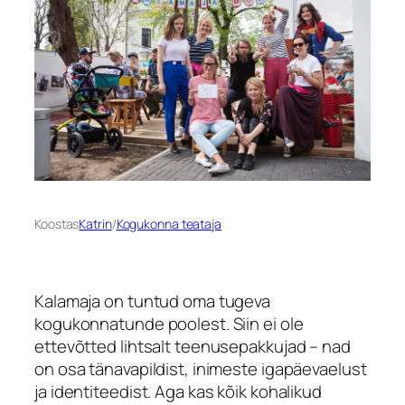
Koostas
Katrin
/
Kogukonna teataja
Kalamaja on tuntud oma tugeva
kogukonnatunde poolest. Siin ei ole
ettevõtted lihtsalt teenusepakkujad – nad
on osa tänavapildist, inimeste igapäevaelust
ja identiteedist. Aga kas kõik kohalikud