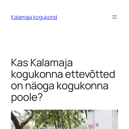
Liigu
sisu
Kalamaja kogukond
juurde
Kas Kalamaja
kogukonna ettevõtted
on näoga kogukonna
poole?