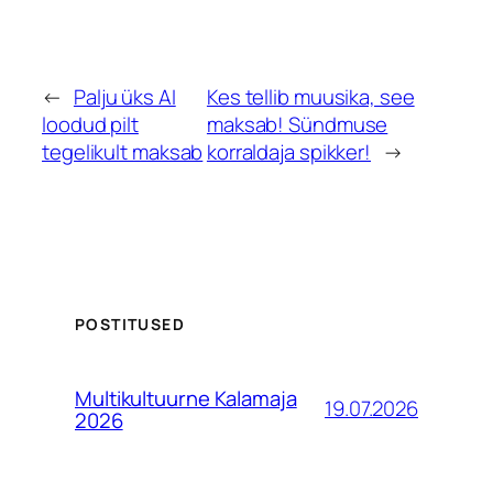
←
Palju üks AI
Kes tellib muusika, see
loodud pilt
maksab! Sündmuse
tegelikult maksab
korraldaja spikker!
→
POSTITUSED
Multikultuurne Kalamaja
19.07.2026
2026