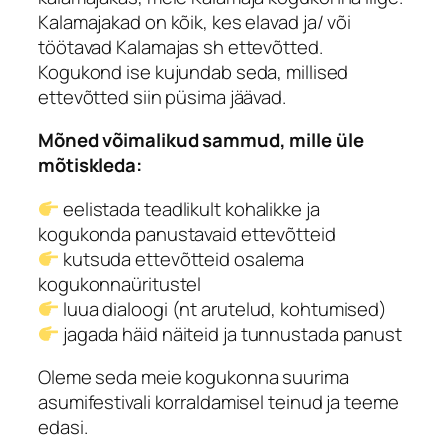
Kalamajakad on kõik, kes elavad ja/ või
töötavad Kalamajas sh ettevõtted.
Kogukond ise kujundab seda, millised
ettevõtted siin püsima jäävad.
Mõned võimalikud sammud, mille üle
mõtiskleda:
eelistada teadlikult kohalikke ja
kogukonda panustavaid ettevõtteid
kutsuda ettevõtteid osalema
kogukonnaüritustel
luua dialoogi (nt arutelud, kohtumised)
jagada häid näiteid ja tunnustada panust
Oleme seda meie kogukonna suurima
asumifestivali korraldamisel teinud ja teeme
edasi.