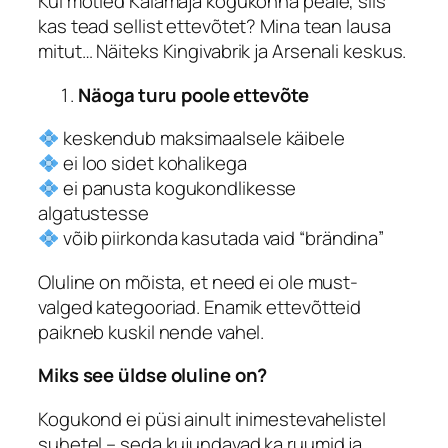
Kui mõtled Kalamaja kogukonna peale, siis
kas tead sellist ettevõtet? Mina tean lausa
mitut… Näiteks Kingivabrik ja Arsenali keskus.
Näoga turu poole ettevõte
keskendub maksimaalsele käibele
ei loo sidet kohalikega
ei panusta kogukondlikesse
algatustesse
võib piirkonda kasutada vaid “brändina”
Oluline on mõista, et need ei ole must-
valged kategooriad. Enamik ettevõtteid
paikneb kuskil nende vahel.
Miks see üldse oluline on?
Kogukond ei püsi ainult inimestevahelistel
suhetel – seda kujundavad ka ruumid ja