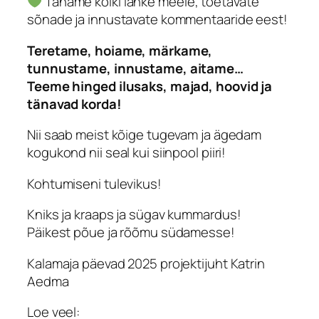
Täname kõiki lahke meele, toetavate
sõnade ja innustavate kommentaaride eest!
Teretame, hoiame, märkame,
tunnustame, innustame, aitame…
Teeme hinged ilusaks, majad, hoovid ja
tänavad korda!
Nii saab meist kõige tugevam ja ägedam
kogukond nii seal kui siinpool piiri!
Kohtumiseni tulevikus!
Kniks ja kraaps ja sügav kummardus!
Päikest põue ja rõõmu südamesse!
Kalamaja päevad 2025 projektijuht Katrin
Aedma
Loe veel: