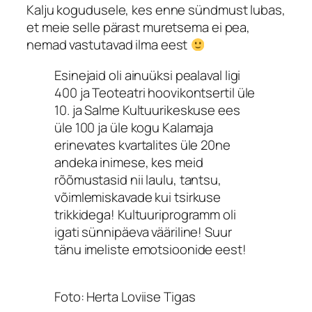
Kalju kogudusele, kes enne sündmust lubas,
et meie selle pärast muretsema ei pea,
nemad vastutavad ilma eest
Esinejaid oli ainuüksi pealaval ligi
400 ja Teoteatri hoovikontsertil üle
10. ja Salme Kultuurikeskuse ees
üle 100 ja üle kogu Kalamaja
erinevates kvartalites üle 20ne
andeka inimese, kes meid
rõõmustasid nii laulu, tantsu,
võimlemiskavade kui tsirkuse
trikkidega! Kultuuriprogramm oli
igati sünnipäeva vääriline! Suur
tänu imeliste emotsioonide eest!
Foto: Herta Loviise Tigas