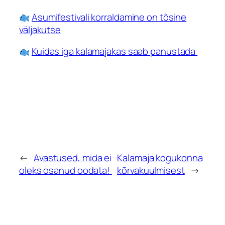
Asumifestivali korraldamine on tõsine
väljakutse
Kuidas iga kalamajakas saab panustada
←
Avastused, mida ei
Kalamaja kogukonna
oleks osanud oodata!
kõrvakuulmisest
→