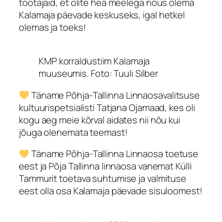
töötajaid, et olite hea meelega nõus olema
Kalamaja päevade keskuseks, igal hetkel
olemas ja toeks!
KMP korraldustiim Kalamaja
muuseumis. Foto: Tuuli Silber
Täname Põhja-Tallinna Linnaosavalitsuse
kultuurispetsialisti Tatjana Ojamaad, kes oli
kogu aeg meie kõrval aidates nii nõu kui
jõuga olenemata teemast!
Täname Põhja-Tallinna Linnaosa toetuse
eest ja Põja Tallinna linnaosa vanemat Külli
Tammurit toetava suhtumise ja valmituse
eest olla osa Kalamaja päevade sisuloomest!