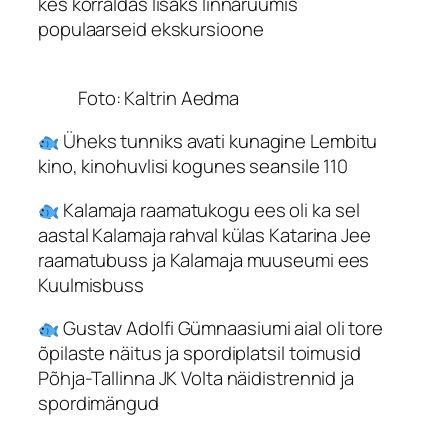
kes korraldas lisaks linnaruumis
populaarseid ekskursioone
Foto: Kaltrin Aedma
Üheks tunniks avati kunagine Lembitu
kino, kinohuvlisi kogunes seansile 110
Kalamaja raamatukogu ees oli ka sel
aastal Kalamaja rahval külas Katarina Jee
raamatubuss ja Kalamaja muuseumi ees
Kuulmisbuss
Gustav Adolfi Gümnaasiumi aial oli tore
õpilaste näitus ja spordiplatsil toimusid
Põhja-Tallinna JK Volta näidistrennid ja
spordimängud