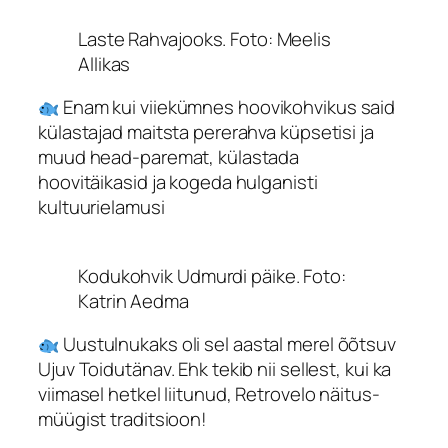
Laste Rahvajooks. Foto: Meelis
Allikas
Enam kui viiekümnes hoovikohvikus said
külastajad maitsta pererahva küpsetisi ja
muud head-paremat, külastada
hoovitäikasid ja kogeda hulganisti
kultuurielamusi
Kodukohvik Udmurdi päike. Foto:
Katrin Aedma
Uustulnukaks oli sel aastal merel õõtsuv
Ujuv Toidutänav. Ehk tekib nii sellest, kui ka
viimasel hetkel liitunud, Retrovelo näitus-
müügist traditsioon!