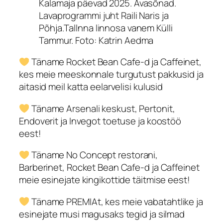
Kalamaja päevad 2025. Avasõnad.
Lavaprogrammi juht Raili Naris ja
Põhja.Tallnna linnosa vanem Külli
Tammur. Foto: Katrin Aedma
Täname Rocket Bean Cafe-d ja Caffeinet,
kes meie meeskonnale turgutust pakkusid ja
aitasid meil katta eelarvelisi kulusid
Täname Arsenali keskust, Pertonit,
Endoverit ja Invegot toetuse ja koostöö
eest!
Täname No Concept restorani,
Barberinet, Rocket Bean Cafe-d ja Caffeinet
meie esinejate kingikottide täitmise eest!
Täname PREMIAt, kes meie vabatahtlike ja
esinejate musi magusaks tegid ja silmad