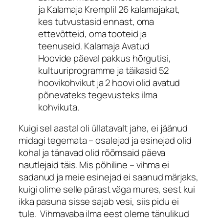
ja Kalamaja Kremplil 26 kalamajakat,
kes tutvustasid ennast, oma
ettevõtteid, oma tooteid ja
teenuseid. Kalamaja Avatud
Hoovide päeval pakkus hõrgutisi,
kultuuriprogramme ja täikasid 52
hoovikohvikut ja 2 hoovi olid avatud
põnevateks tegevusteks ilma
kohvikuta.
Kuigi sel aastal oli üllatavalt jahe, ei jäänud
midagi tegemata – osalejad ja esinejad olid
kohal ja tänavad olid rõõmsaid päeva
nautlejaid täis. Mis põhiline – vihma ei
sadanud ja meie esinejad ei saanud märjaks,
kuigi olime selle pärast väga mures, sest kui
ikka pasuna sisse sajab vesi, siis pidu ei
tule. Vihmavaba ilma eest oleme tänulikud