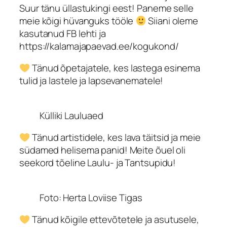
Suur tänu üllastukingi eest! Paneme selle
meie kõigi hüvanguks tööle
Siiani oleme
kasutanud FB lehti ja
https://kalamajapaevad.ee/kogukond/
Tänud õpetajatele, kes lastega esinema
tulid ja lastele ja lapsevanematele!
Külliki Lauluaed
Tänud artistidele, kes lava täitsid ja meie
südamed helisema panid! Meite õuel oli
seekord tõeline Laulu- ja Tantsupidu!
Foto: Herta Loviise Tigas
Tänud kõigile ettevõtetele ja asutusele,