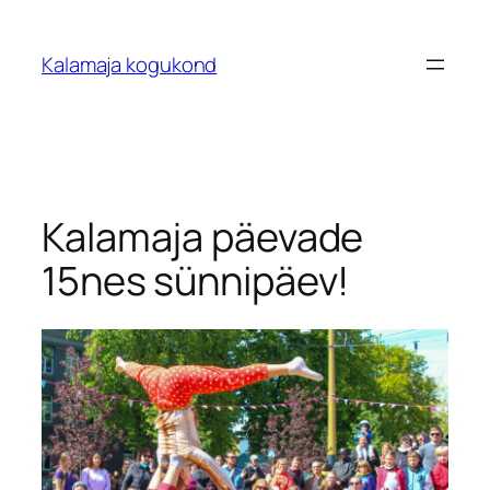
Liigu
sisu
Kalamaja kogukond
juurde
Kalamaja päevade
15nes sünnipäev!