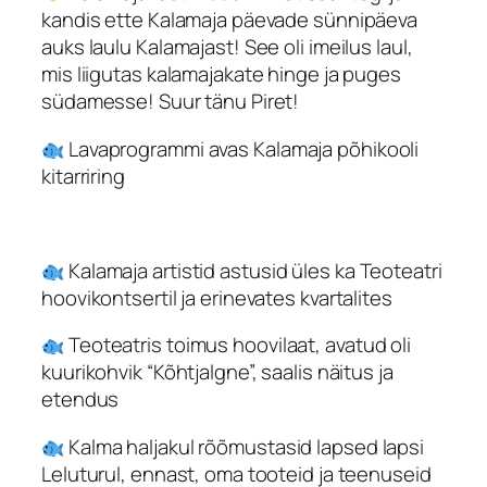
kandis ette Kalamaja päevade sünnipäeva
auks laulu Kalamajast! See oli imeilus laul,
mis liigutas kalamajakate hinge ja puges
südamesse! Suur tänu Piret!
Lavaprogrammi avas Kalamaja põhikooli
kitarriring
Kalamaja artistid astusid üles ka Teoteatri
hoovikontsertil ja erinevates kvartalites
Teoteatris toimus hoovilaat, avatud oli
kuurikohvik “Kõhtjalgne”, saalis näitus ja
etendus
Kalma haljakul rõõmustasid lapsed lapsi
Leluturul, ennast, oma tooteid ja teenuseid