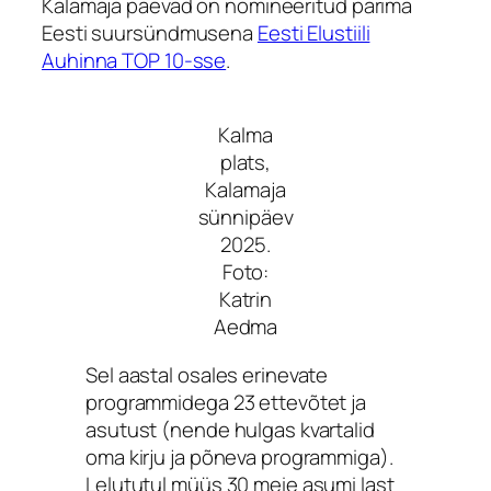
Kalamaja päevad on nomineeritud parima
Eesti suursündmusena
Eesti Elustiili
Auhinna TOP 10-sse
.
Kalma
plats,
Kalamaja
sünnipäev
2025.
Foto:
Katrin
Aedma
Sel aastal osales erinevate
programmidega 23 ettevõtet ja
asutust (nende hulgas kvartalid
oma kirju ja põneva programmiga).
Lelututul müüs 30 meie asumi last