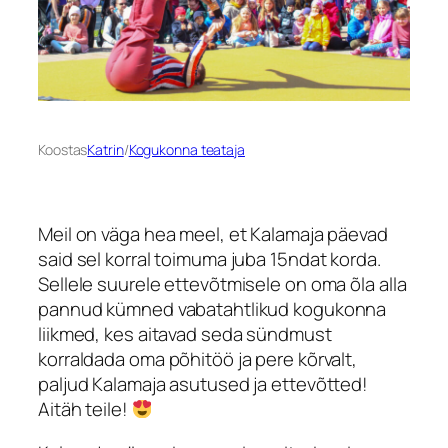
Koostas
Katrin
/
Kogukonna teataja
Meil on väga hea meel, et Kalamaja päevad
said sel korral toimuma juba 15ndat korda.
Sellele suurele ettevõtmisele on oma õla alla
pannud kümned vabatahtlikud kogukonna
liikmed, kes aitavad seda sündmust
korraldada oma põhitöö ja pere kõrvalt,
paljud Kalamaja asutused ja ettevõtted!
Aitäh teile!