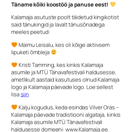
Täname kõiki koostöö ja panuse eest!
Kalamaja asutuste poolt täidetud kingikotist
said tänukingid ja lavalt tänusõnadega
meeles peetud:
Maimu Leisalu, kes oli kõige aktiivsem
lipuketi õmbleja
Kristi Tamming, kes kinkis Kalamaja
asumile ja MTÜ Tänavafestivali haldusesse,
ametlikult aastaid kasutuses olnud Kalamaja
logo ja Kalamaja päevade logo. Loe sellest
lisa
siin
Kalju kogudus, keda esindas Vilver Oras –
Kalamaja päevade tradistiooni algataja, kinkis
Kalamaja asumile MTÜ Tänavafestivali
haldusesse domeeni: www.Kalamaja.ee.