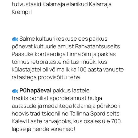
tutvustasid Kalamaja elanikud Kalamaja
Kremplil
Salme kultuurikeskuse ees pakkus
põnevat kultuurielamust Rahvatantsuselts
Pääsuke kontserdiga Linnalõim ja parklas
toimus retrorataste näitus-müük, kus
külastajatel oli võimalik ka 100 aasta vanuste
ratastega proovisõitu teha
Pühapäeval
pakkus lastele
traditsioonilist spordielamust hulga
autasude ja medalitega Kalamaja põhikooli
hoovis traditsiooniline Tallinna Spordiselts
Kalevi Laste rahvajooks, kus osales üle 700.
lapse ja nende vanemad!