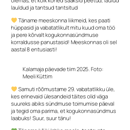
olemas, et kõik kõned saaksid peetud, laulud
lauldud ja tantsud tantsitud
Täname meeskonna liikmeid, kes paati
hüppasid ja vabatatlikult mitu kuud oma töö
ja pere kõrvalt kogukonnasündmuse
korraldusse panustasid! Meeskonnas oli sel
aastal 8 entusiasti!
Kalamaja päevade tiim 2025. Foto:
Meeli Küttim
Samuti rõõmustame 29. vabatatlikku üle,
kes erinevaid ülesandeid täites olid väga
suureks abiks sündmuse toimumise päeval
ja tegid oma parima, et kogukonnasündmus
laabuks! Suur, suur tänu!