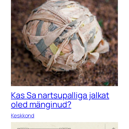
Kas Sa nartsupalliga jalkat
oled mänginud?
Keskkond