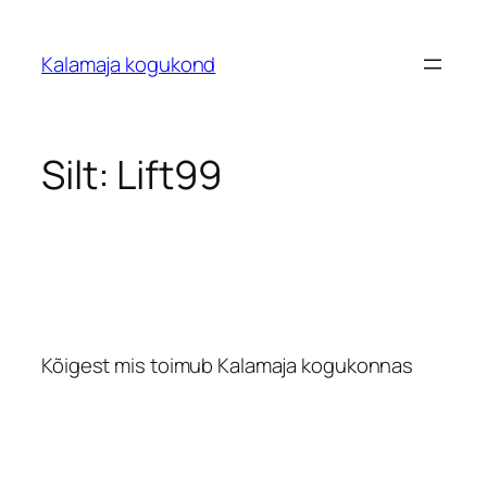
Liigu
sisu
Kalamaja kogukond
juurde
Silt:
Lift99
Kõigest mis toimub Kalamaja kogukonnas