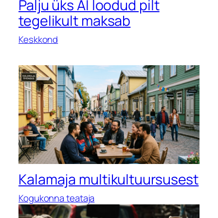
Palju üks AI loodud pilt
tegelikult maksab
Keskkond
Kalamaja multikultuursusest
Kogukonna teataja