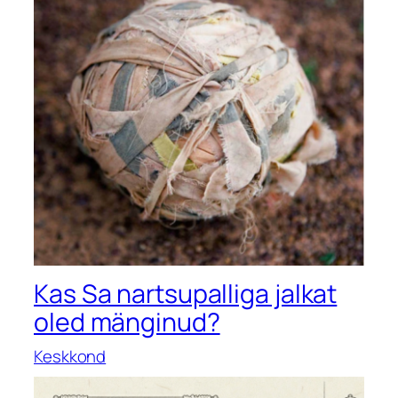
Kas Sa nartsupalliga jalkat
oled mänginud?
Keskkond