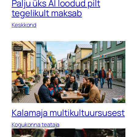
Palju üks AI loodud pilt
tegelikult maksab
Keskkond
Kalamaja multikultuursusest
Kogukonna teataja