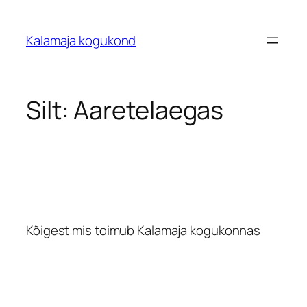
Liigu
sisu
Kalamaja kogukond
juurde
Silt:
Aaretelaegas
Kõigest mis toimub Kalamaja kogukonnas